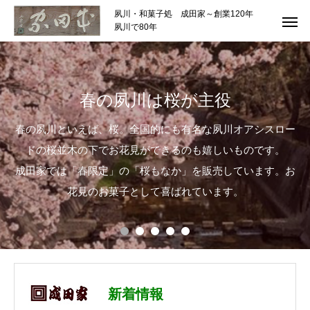
夙川・和菓子処 成田家～創業120年
夙川で80年
春の夙川は桜が主役
春の夙川といえば、桜。全国的にも有名な夙川オアシスロー
ドの桜並木の下でお花見ができるのも嬉しいものです。
成田家では「春限定」の「桜もなか」を販売しています。お
花見のお菓子として喜ばれています。
新着情報