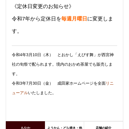
《定休日変更のお知らせ》
令和7年から定休日を
毎週月曜日
に変更しま
す。
令和4年3月10日（木） とおかし「えびす舞」が西宮神
社の旬祭で配られます。境内のおかめ茶屋でも販売しま
す。
令和3年7月30日（金） 成田家ホームページを全面
リニ
ューアル
いたしました。
もなか
ようかん・どら焼き・他
店舗の紹介