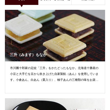
三升（みます）もなか
市川團十郎家の定紋「三升」をかたどったもなか。北海道十勝産の
小豆と大手亡を豆から炊き上げた自家製餡（あん）を使用していま
す。小倉あん、白あん（栗入り）、柚子あんの三種類の味をお楽し
みください。三升